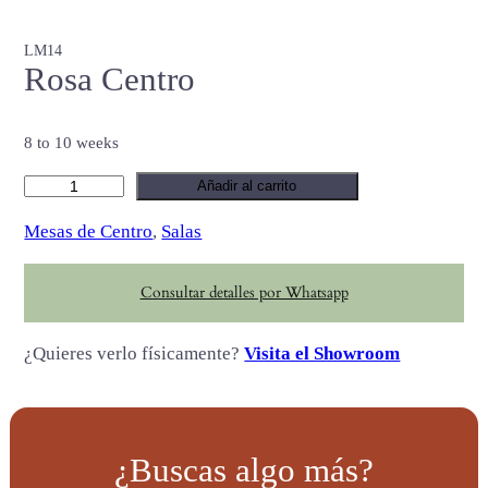
LM14
Rosa Centro
8 to 10 weeks
R
Añadir al carrito
o
Mesas de Centro
, 
Salas
s
a
Consultar detalles por Whatsapp
C
e
¿Quieres verlo físicamente?
Visita el Showroom
n
t
r
o
¿Buscas algo más?
c