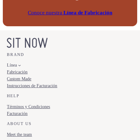
a
n
Conoce nuestra
Línea de Fabricación
t
i
d
a
d
BRAND
Línea
Fabricación
Custom Made
Instrucciones de Facturación
HELP
Términos y Condiciones
Facturación
ABOUT US
Meet the team