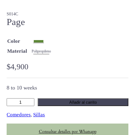
S014C
Page
Color
Material
Polipropileno
$
4,900
8 to 10 weeks
P
Añadir al carrito
a
Comedores
, 
Sillas
g
e
Consultar detalles por Whatsapp
c