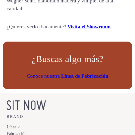
Wegner Semi. Elaborado madera y vinipiel de alta
n
calidad.
t
i
¿Quieres verlo físicamente?
Visita el Showroom
d
a
d
¿Buscas algo más?
Conoce nuestra
Línea de Fabricación
BRAND
Línea
Fabricación