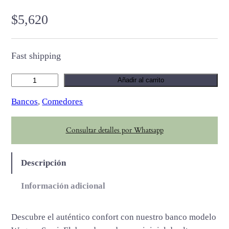
$
5,620
Fast shipping
W
Añadir al carrito
e
Bancos
, 
Comedores
g
n
Consultar detalles por Whatsapp
e
r
s
Descripción
e
m
Información adicional
i
c
Descubre el auténtico confort con nuestro banco modelo
a