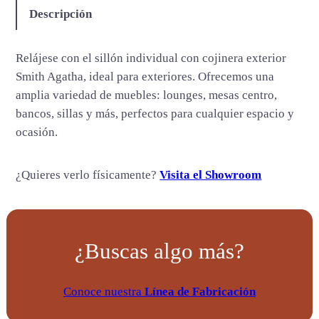
A
Descripción
g
a
Relájese con el sillón individual con cojinera exterior
t
Smith Agatha, ideal para exteriores. Ofrecemos una
h
amplia variedad de muebles: lounges, mesas centro,
a
bancos, sillas y más, perfectos para cualquier espacio y
c
ocasión.
a
n
¿Quieres verlo físicamente?
Visita el Showroom
t
i
d
a
¿Buscas algo más?
d
Conoce nuestra
Línea de Fabricación