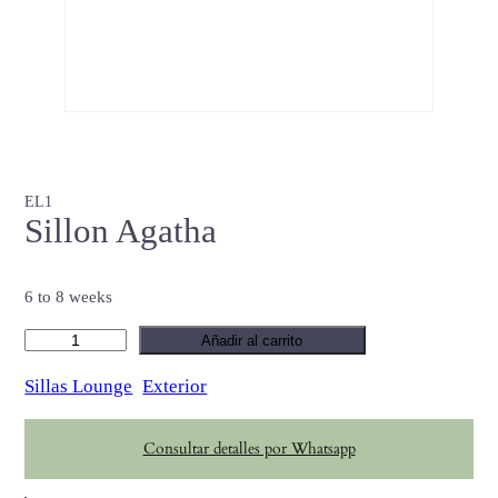
EL1
Sillon Agatha
6 to 8 weeks
S
Añadir al carrito
i
Sillas Lounge
Exterior
l
l
Consultar detalles por Whatsapp
o
n