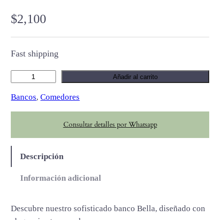
$
2,100
Fast shipping
B
Añadir al carrito
e
Bancos
, 
Comedores
l
l
Consultar detalles por Whatsapp
a
c
a
Descripción
n
t
Información adicional
i
d
Descubre nuestro sofisticado banco Bella, diseñado con
a