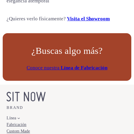
elegancia atemporal
d
¿Quieres verlo físicamente?
Visita el Showroom
¿Buscas algo más?
Conoce nuestra
Línea de Fabricación
BRAND
Línea
Fabricación
Custom Made