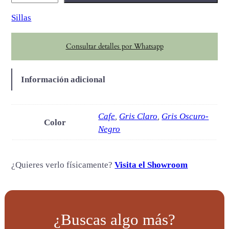
a
Sillas
l
y
Consultar detalles por Whatsapp
a
c
a
Información adicional
n
t
i
Cafe
,
Gris Claro
,
Gris Oscuro-
Color
d
Negro
a
d
¿Quieres verlo físicamente?
Visita el Showroom
¿Buscas algo más?