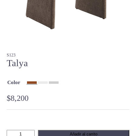
S123
Talya
Color
$
8,200
T
Añadir al carrito