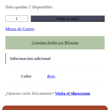
Solo quedan 1 disponibles
T
Añadir al carrito
i
Mesas de Centro
k
a
Consultar detalles por Whatsapp
c
a
n
Información adicional
t
i
d
Color
Rojo
a
d
¿Quieres verlo físicamente?
Visita el Showroom