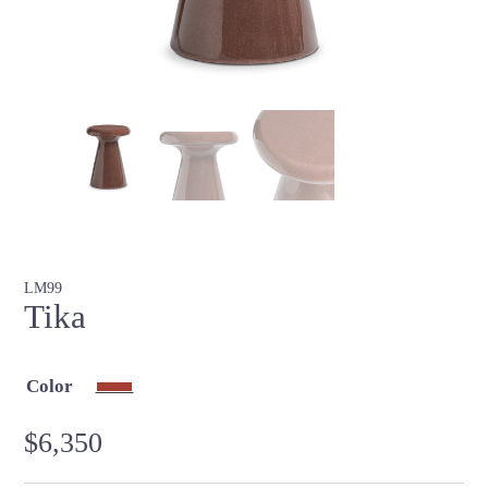
LM99
Tika
Color
$
6,350