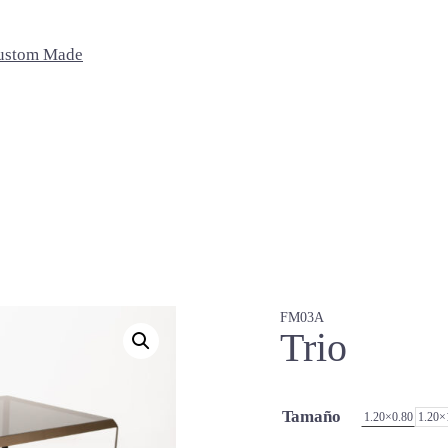
ustom Made
Recámaras
Exterior
Oficina
Camas
Sillas
Sillas de oficina
Buros
Bancos
Escritorio
Sillas Lounge
Mesas de centro
Home
Accesorios
Macetas
FM03A
Trio
Cojines
Tamaño
1.20×0.80
1.20×