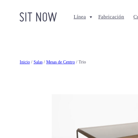
Línea
Fabricación
C
Comedores
Salas
Sillas
Sofa + Seccionales
Bancos
Sillas Lounge
Inicio
/
Salas
/
Mesas de Centro
/ Trio
Mesas de comedor
Mesas de centro
Ottomanes + bancas