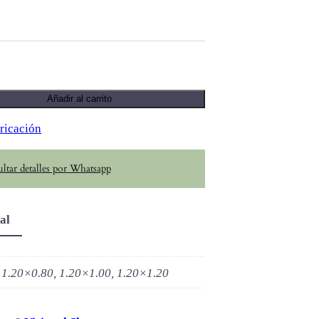
Añadir al carrito
ricación
ltar detalles por Whatsapp
al
1.20×0.80, 1.20×1.00, 1.20×1.20