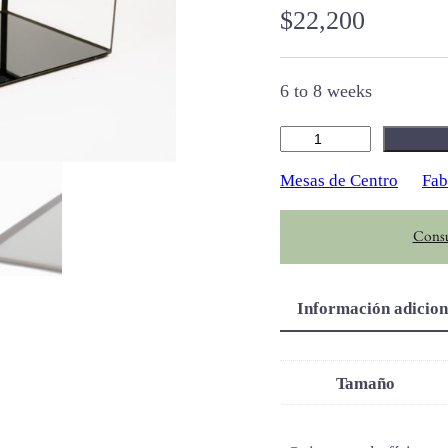
$
22,200
6 to 8 weeks
T
r
Mesas de Centro
Fab
i
o
Consu
c
a
n
Información adicion
t
i
d
Tamaño
a
d