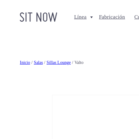
Línea
Fabricación
C
Comedores
Salas
Sillas
Sofa + Seccionales
Bancos
Sillas Lounge
Inicio
/
Salas
/
Sillas Lounge
/ Valto
Mesas de comedor
Mesas de centro
Ottomanes + bancas