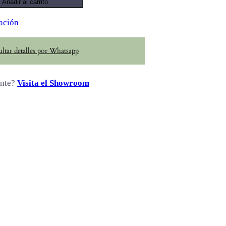
Añadir al carrito
ación
ltar detalles por Whatsapp
ente?
Visita el Showroom