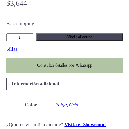
$
3,644
Fast shipping
V
Añadir al carrito
I
Sillas
S
O
Consultar detalles por Whatsapp
c
a
n
Información adicional
t
i
d
Color
Beige
,
Gris
a
d
¿Quieres verlo físicamente?
Visita el Showroom