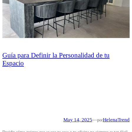
Guía para Definir la Personalidad de tu
Espacio
May 14, 2025
—
Helena
Trend
por