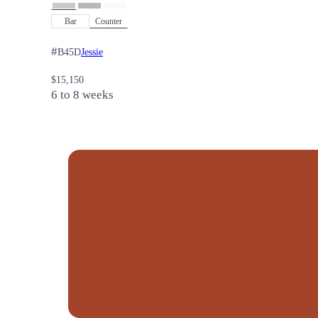
Bar
Counter
#
Jessie
B45D
$
15,150
6 to 8 weeks