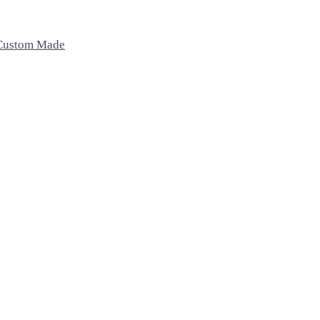
Custom Made
Recámaras
Exterior
Oficina
Camas
Sillas
Sillas de oficina
Buros
Bancos
Escritorio
Sillas Lounge
Mesas de centro
Home
Accesorios
Macetas
Cojines