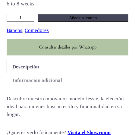
6 to 8 weeks
J
Añadir al carrito
e
Bancos
, 
Comedores
s
s
Consultar detalles por Whatsapp
i
e
c
Descripción
a
n
Información adicional
t
i
Descubre nuestro innovador modelo Jessie, la elección
d
ideal para quienes buscan estilo y funcionalidad en su
a
hogar.
d
¿Quieres verlo físicamente?
Visita el Showroom