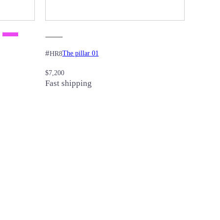
#
The pillar 01
HR8
$
7,200
Fast shipping