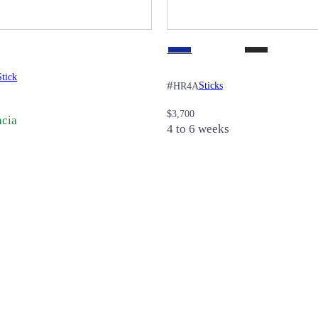
Stick
#
Sticks
HR4A
$
3,700
ncia
4 to 6 weeks