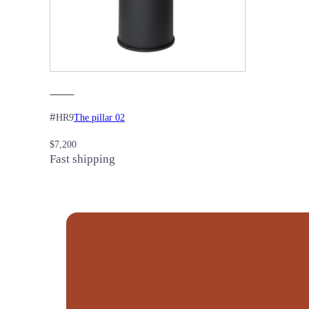
#
The pillar 02
HR9
$
7,200
Fast shipping