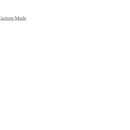
Custom Made
Recámaras
Exterior
Oficina
Camas
Sillas
Sillas de oficina
Buros
Bancos
Escritorio
Sillas Lounge
Mesas de centro
Home
Accesorios
Macetas
Cojines