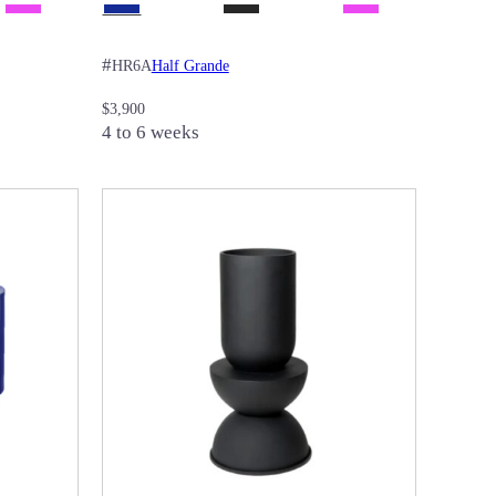
#
Half Grande
HR6A
$
3,900
4 to 6 weeks