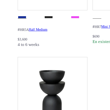
#
Mini 
HR7
#
Half Medium
HR5A
$
690
$
3,600
En existe
4 to 6 weeks