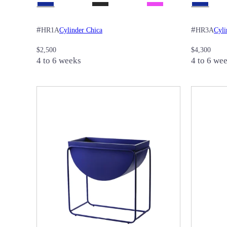
#
#
Cylinder Chica
Cyli
HR1A
HR3A
$
2,500
$
4,300
4 to 6 weeks
4 to 6 we