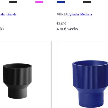
#
nder Grande
Cylinder Mediana
HR2A
$
3,600
eks
4 to 6 weeks