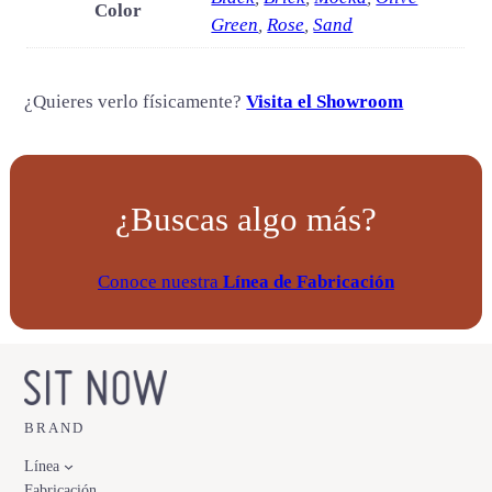
Color
1
Green
,
Rose
,
Sand
c
a
¿Quieres verlo físicamente?
Visita el Showroom
n
t
i
d
¿Buscas algo más?
a
d
Conoce nuestra
Línea de Fabricación
BRAND
Línea
Fabricación