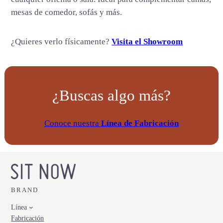
d
mesas de comedor, sofás y más.
¿Quieres verlo físicamente?
Visita el Showroom
¿Buscas algo más?
Conoce nuestra
Línea de Fabricación
BRAND
Línea
Fabricación