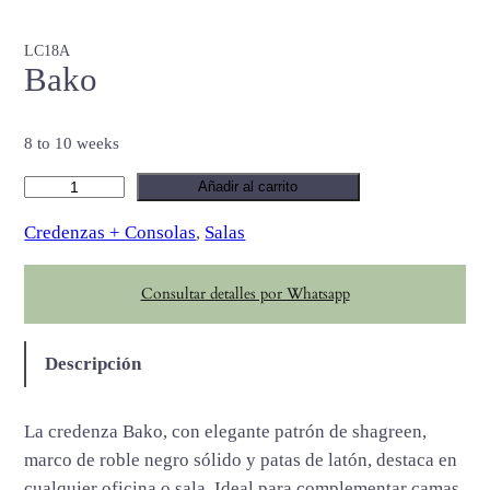
LC18A
Bako
8 to 10 weeks
B
Añadir al carrito
a
Credenzas + Consolas
, 
Salas
k
o
Consultar detalles por Whatsapp
c
a
n
Descripción
t
i
La credenza Bako, con elegante patrón de shagreen,
d
marco de roble negro sólido y patas de latón, destaca en
a
cualquier oficina o sala. Ideal para complementar camas,