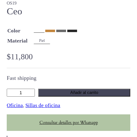
OS19
Ceo
Color
Material
Piel
$
11,800
Fast shipping
C
Añadir al carrito
e
Oficina
, 
Sillas de oficina
o
c
Consultar detalles por Whatsapp
a
n