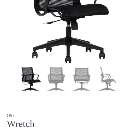
OS7
Wretch