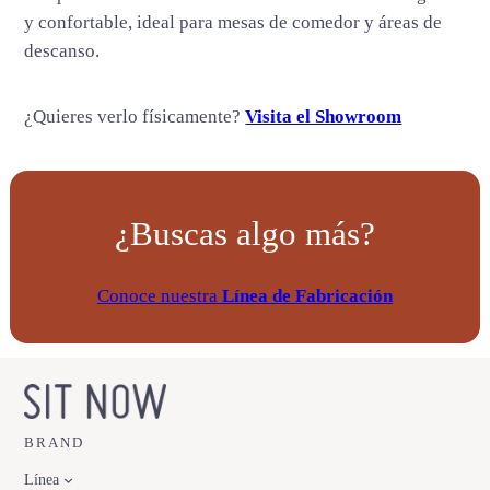
a
y confortable, ideal para mesas de comedor y áreas de
d
descanso.
¿Quieres verlo físicamente?
Visita el Showroom
¿Buscas algo más?
Conoce nuestra
Línea de Fabricación
BRAND
Línea