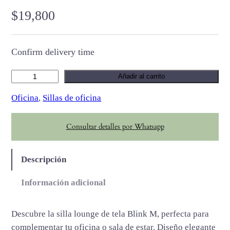
$
19,800
Confirm delivery time
B
Añadir al carrito
l
Oficina
, 
Sillas de oficina
i
n
Consultar detalles por Whatsapp
k
M
c
Descripción
a
n
Información adicional
t
i
Descubre la silla lounge de tela Blink M, perfecta para
d
complementar tu oficina o sala de estar. Diseño elegante