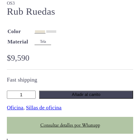
OS3
Rub Ruedas
Color
Material
Tela
$
9,590
Fast shipping
R
Añadir al carrito
u
Oficina
, 
Sillas de oficina
b
R
Consultar detalles por Whatsapp
u
e