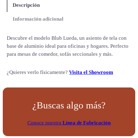
d
Descripción
a
s
Información adicional
c
a
Descubre el modelo Blub Lueda, un asiento de tela con
n
base de aluminio ideal para oficinas y hogares. Perfecto
t
para mesas de comedor, sofás seccionales y más.
i
d
¿Quieres verlo físicamente?
Visita el Showroom
a
d
¿Buscas algo más?
Conoce nuestra
Línea de Fabricación