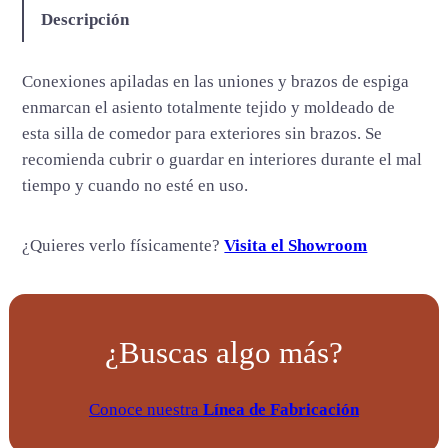
n
Descripción
t
i
Conexiones apiladas en las uniones y brazos de espiga
d
enmarcan el asiento totalmente tejido y moldeado de
a
esta silla de comedor para exteriores sin brazos. Se
d
recomienda cubrir o guardar en interiores durante el mal
tiempo y cuando no esté en uso.
¿Quieres verlo físicamente?
Visita el Showroom
¿Buscas algo más?
Conoce nuestra
Línea de Fabricación