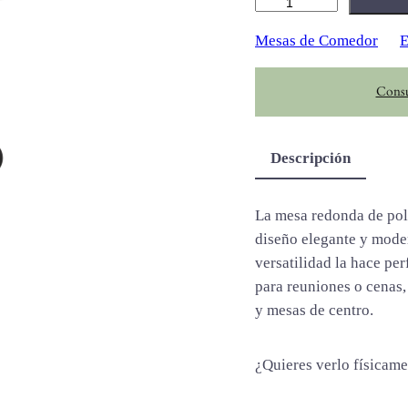
H
e
Mesas de Comedor
E
r
o
Consu
n
c
a
Descripción
n
t
i
La mesa redonda de pol
d
diseño elegante y modern
a
versatilidad la hace per
d
para reuniones o cenas
y mesas de centro.
¿Quieres verlo físicam