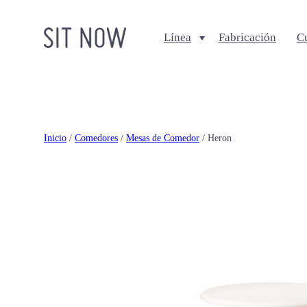
Línea
Fabricación
C
Comedores
Salas
Sillas
Sofa + Seccionales
Bancos
Sillas Lounge
Inicio
/
Comedores
/
Mesas de Comedor
/ Heron
Mesas de comedor
Mesas de centro
Ottomanes + bancas