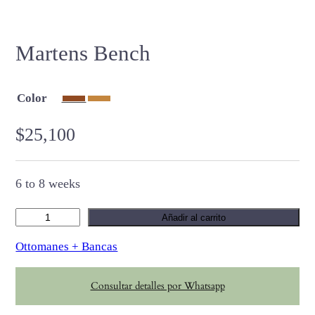
Martens Bench
Color
$
25,100
6 to 8 weeks
M
Añadir al carrito
a
Ottomanes + Bancas
r
t
Consultar detalles por Whatsapp
e
n