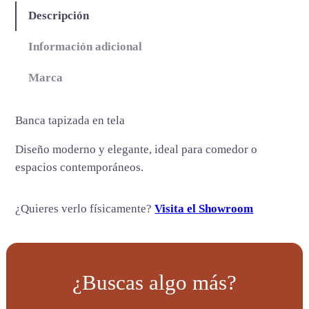
s
Descripción
B
e
Información adicional
n
Marca
c
h
c
Banca tapizada en tela
a
Diseño moderno y elegante, ideal para comedor o
n
espacios contemporáneos.
t
i
d
¿Quieres verlo físicamente?
Visita el Showroom
a
d
¿Buscas algo más?