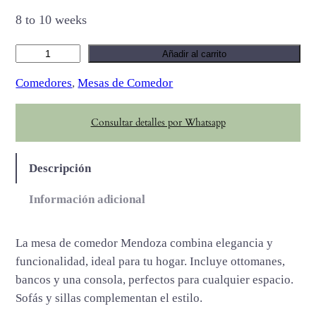
8 to 10 weeks
M
Añadir al carrito
e
Comedores
, 
Mesas de Comedor
n
d
Consultar detalles por Whatsapp
o
z
a
Descripción
c
a
Información adicional
n
t
La mesa de comedor Mendoza combina elegancia y
i
funcionalidad, ideal para tu hogar. Incluye ottomanes,
d
bancos y una consola, perfectos para cualquier espacio.
a
Sofás y sillas complementan el estilo.
d