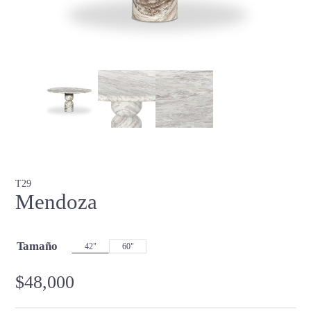
T29
Mendoza
Tamaño
42"
60"
$
48,000