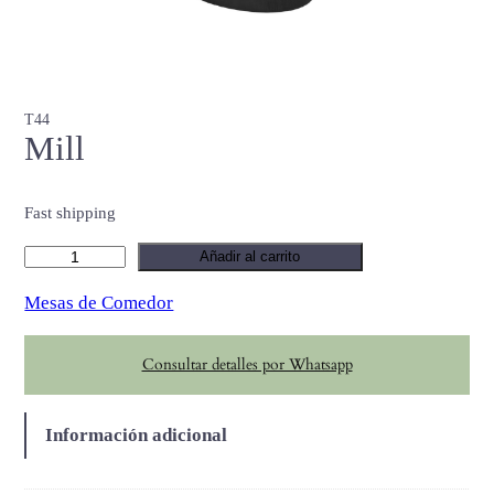
T44
Mill
Fast shipping
M
Añadir al carrito
i
Mesas de Comedor
l
l
Consultar detalles por Whatsapp
c
a
n
Información adicional
t
i