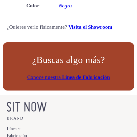
d
Color
Negro
a
d
¿Quieres verlo físicamente?
Visita el Showroom
¿Buscas algo más?
Conoce nuestra
Línea de Fabricación
BRAND
Línea
Fabricación