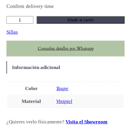
Confirm delivery time
M
Añadir al carrito
i
Sillas
v
a
Consultar detalles por Whatsapp
c
a
n
Información adicional
t
i
d
Color
Taupe
a
Material
Vinipiel
d
¿Quieres verlo físicamente?
Visita el Showroom