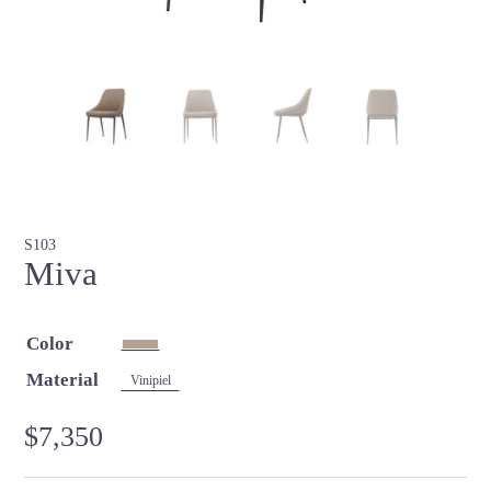
S103
Miva
Color
Material
Vinipiel
$
7,350