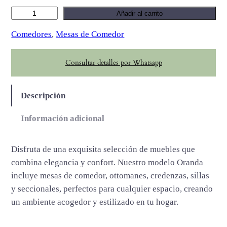
M
Añadir al carrito
o
Comedores
, 
Mesas de Comedor
r
a
Consultar detalles por Whatsapp
n
d
a
Descripción
c
a
Información adicional
n
t
Disfruta de una exquisita selección de muebles que
i
combina elegancia y confort. Nuestro modelo Oranda
d
incluye mesas de comedor, ottomanes, credenzas, sillas
a
y seccionales, perfectos para cualquier espacio, creando
d
un ambiente acogedor y estilizado en tu hogar.