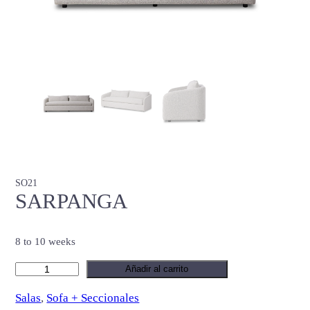
SO21
SARPANGA
8 to 10 weeks
S
Añadir al carrito
A
Salas
, 
Sofa + Seccionales
R