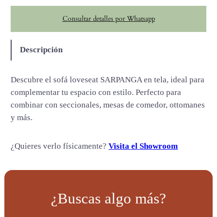
P
Consultar detalles por Whatsapp
A
N
G
Descripción
A
c
Descubre el sofá loveseat SARPANGA en tela, ideal para
a
complementar tu espacio con estilo. Perfecto para
n
combinar con seccionales, mesas de comedor, ottomanes
t
y más.
i
d
¿Quieres verlo físicamente?
Visita el Showroom
a
d
¿Buscas algo más?