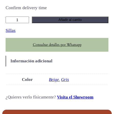
Confirm delivery time
S
Añadir al carrito
o
Sillas
r
i
Consultar detalles por Whatsapp
k
c
a
Información adicional
n
t
i
Color
Beige
,
Gris
d
a
¿Quieres verlo físicamente?
Visita el Showroom
d