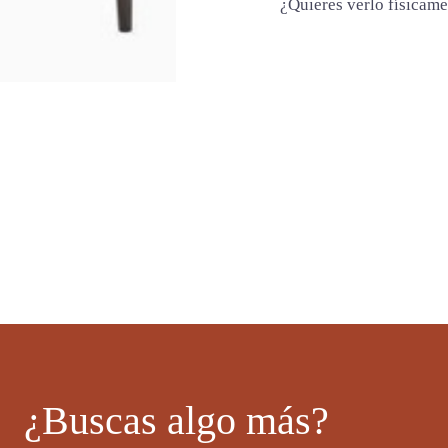
d
¿Quieres verlo físicam
¿Buscas algo más?