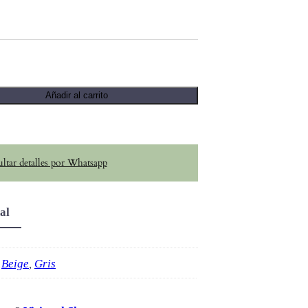
Añadir al carrito
ltar detalles por Whatsapp
al
Beige
,
Gris