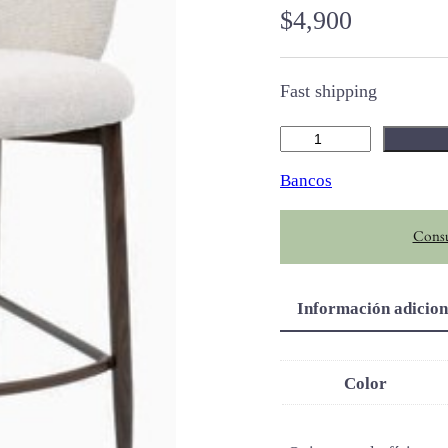
$
4,900
Fast shipping
S
o
Bancos
r
i
Consu
k
c
a
Información adicion
n
t
i
Color
d
a