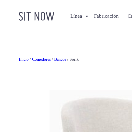
Línea
Fabricación
C
Comedores
Salas
Sillas
Sofa + Seccionales
Bancos
Sillas Lounge
Inicio
/
Comedores
/
Bancos
/ Sorik
Mesas de comedor
Mesas de centro
Ottomanes + bancas