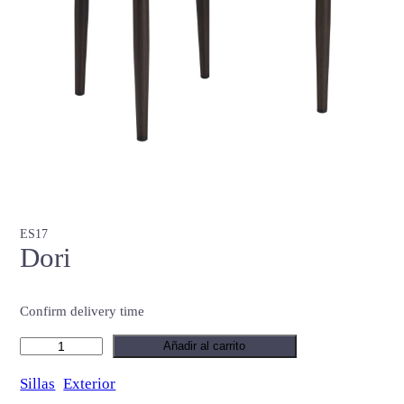
ES17
Dori
Confirm delivery time
D
Añadir al carrito
o
Sillas
Exterior
r