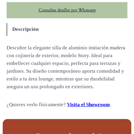
i
Consultar detalles por Whatsapp
c
a
n
Descripción
t
i
Descubre la elegante silla de aluminio imitación madera
d
con cojinería de exterior, modelo Story. Ideal para
a
embellecer cualquier espacio, perfecta para terrazas y
d
jardines. Su diseño contemporáneo aporta comodidad y
estilo a tu área lounge, mientras que su durabilidad
asegura un uso prolongado en exteriores.
¿Quieres verlo físicamente?
Visita el Showroom