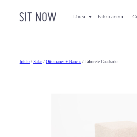
Línea
Fabricación
C
Comedores
Salas
Sillas
Sofa + Seccionales
Bancos
Sillas Lounge
Inicio
/
Salas
/
Ottomanes + Bancas
/ Taburete Cuadrado
Mesas de comedor
Mesas de centro
Ottomanes + bancas