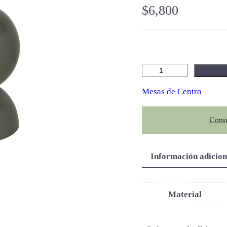
$
6,800
V
o
Mesas de Centro
l
a
Consu
c
a
n
Información adicion
t
i
d
Material
a
d