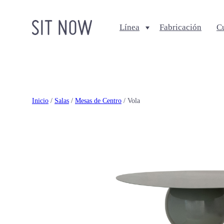
Línea
Fabricación
C
Comedores
Salas
Sillas
Sofa + Seccionales
Bancos
Sillas Lounge
Inicio
/
Salas
/
Mesas de Centro
/ Vola
Mesas de comedor
Mesas de centro
Ottomanes + bancas