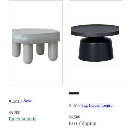
#
Sena
LM104
#
Tag Leiden Centro
LM69
$
5,200
$
4,500
En existencia
Fast shipping