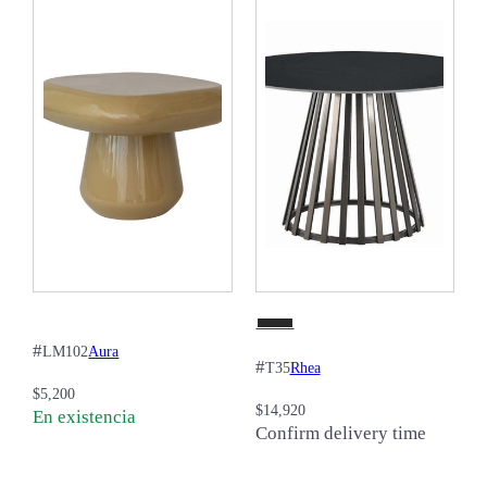
#
Aura
LM102
#
Rhea
T35
$
5,200
$
14,920
En existencia
Confirm delivery time