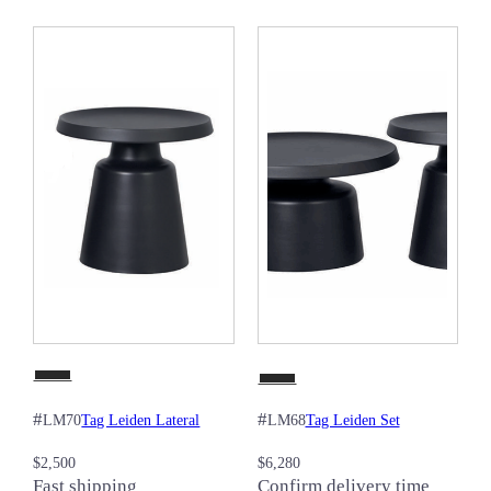
#
#
Tag Leiden Lateral
Tag Leiden Set
LM70
LM68
$
2,500
$
6,280
Fast shipping
Confirm delivery time