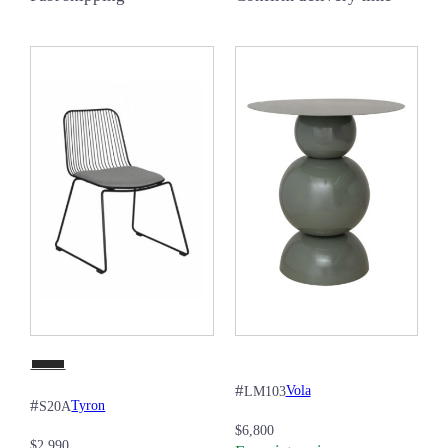
#
Vola
LM103
#
Tyron
S20A
$
6,800
$
2,990