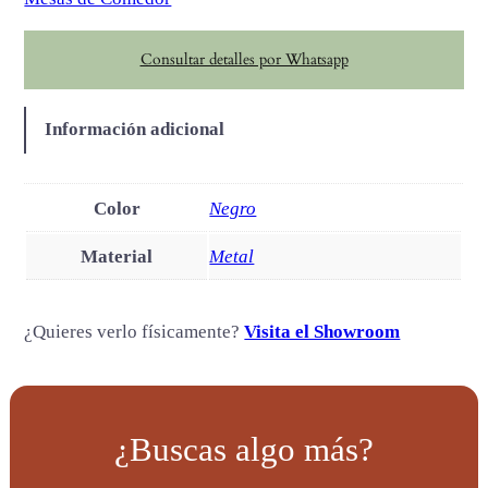
e
a
Consultar detalles por Whatsapp
c
a
n
Información adicional
t
i
d
Color
Negro
a
Material
Metal
d
¿Quieres verlo físicamente?
Visita el Showroom
¿Buscas algo más?