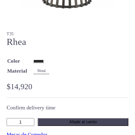
T35
Rhea
Color
Material
Metal
$
14,920
Confirm delivery time
R
Añadir al carrito
h
Mesas de Comedor