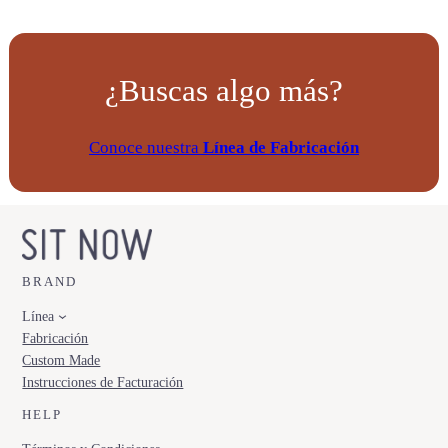
a
c
a
¿Buscas algo más?
n
t
i
Conoce nuestra
Línea de Fabricación
d
a
d
BRAND
Línea
Fabricación
Custom Made
Instrucciones de Facturación
HELP