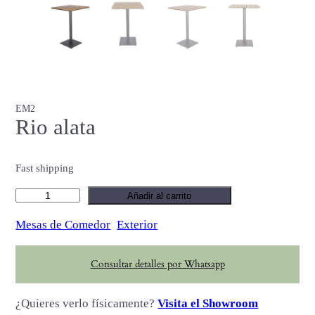
EM2
Rio alata
Fast shipping
R
Añadir al carrito
i
Mesas de Comedor
Exterior
o
a
Consultar detalles por Whatsapp
l
a
¿Quieres verlo físicamente?
Visita el Showroom
t