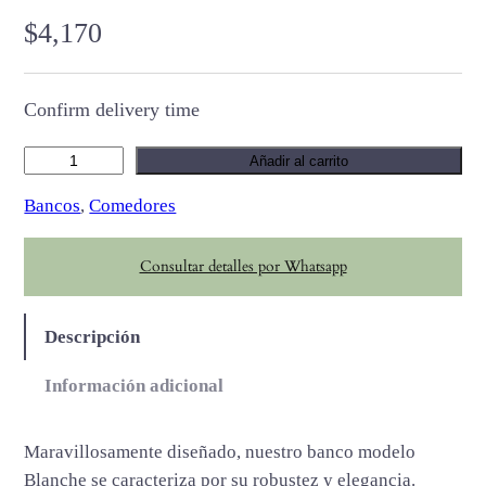
$
4,170
Confirm delivery time
B
Añadir al carrito
l
Bancos
, 
Comedores
a
n
Consultar detalles por Whatsapp
c
h
e
Descripción
c
a
Información adicional
n
t
Maravillosamente diseñado, nuestro banco modelo
i
Blanche se caracteriza por su robustez y elegancia.