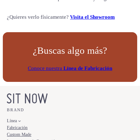
d
a
¿Quieres verlo físicamente?
Visita el Showroom
d
¿Buscas algo más?
Conoce nuestra
Línea de Fabricación
BRAND
Línea
Fabricación
Custom Made