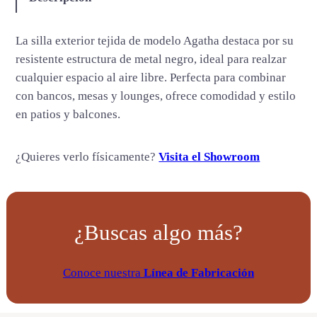
a
t
La silla exterior tejida de modelo Agatha destaca por su
h
resistente estructura de metal negro, ideal para realzar
a
cualquier espacio al aire libre. Perfecta para combinar
c
con bancos, mesas y lounges, ofrece comodidad y estilo
a
en patios y balcones.
n
t
¿Quieres verlo físicamente?
Visita el Showroom
i
d
a
d
¿Buscas algo más?
Conoce nuestra
Línea de Fabricación