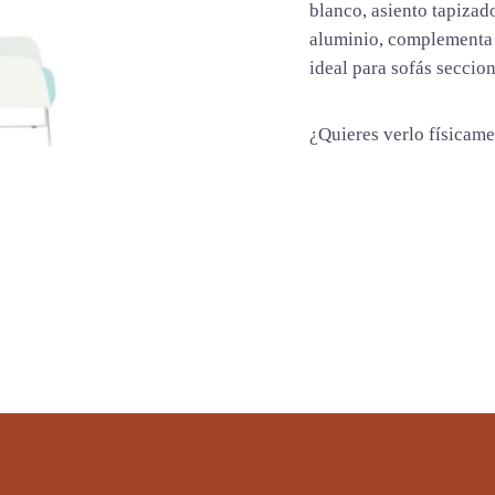
a
blanco, asiento tapizado
d
aluminio, complementa 
ideal para sofás seccio
¿Quieres verlo físicam