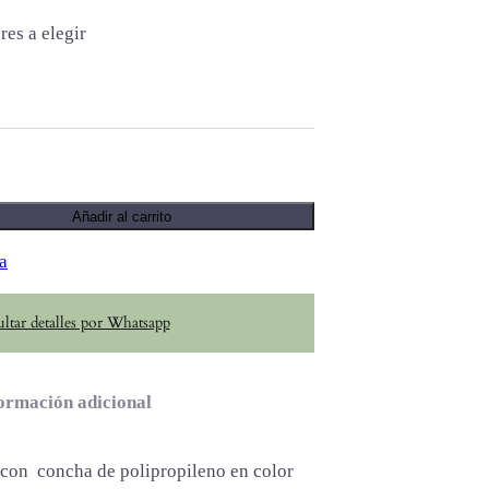
res a elegir
Añadir al carrito
na
ltar detalles por Whatsapp
ormación adicional
h, con concha de polipropileno en color