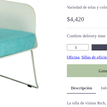
Variedad de telas y colo
$
4,420
Confirm delivery time
R
i
Oficina
, 
Sillas de ofici
c
h
Consu
c
a
n
Descripción
Inf
t
i
d
La silla de visitas Ric