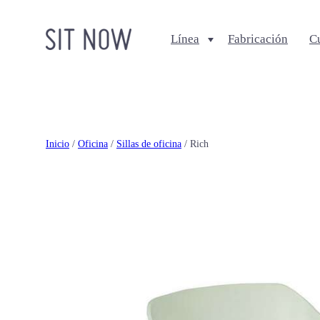
Línea
Fabricación
C
Comedores
Salas
Sillas
Sofa + Seccionales
Bancos
Sillas Lounge
Inicio
/
Oficina
/
Sillas de oficina
/ Rich
Mesas de comedor
Mesas de centro
Ottomanes + bancas