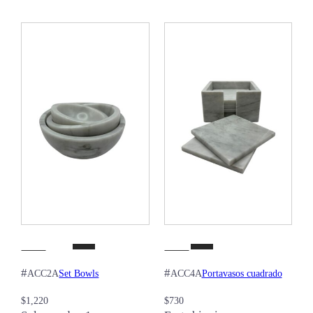
#
#
Set Bowls
Portavasos cuadrado
ACC2A
ACC4A
$
1,220
$
730