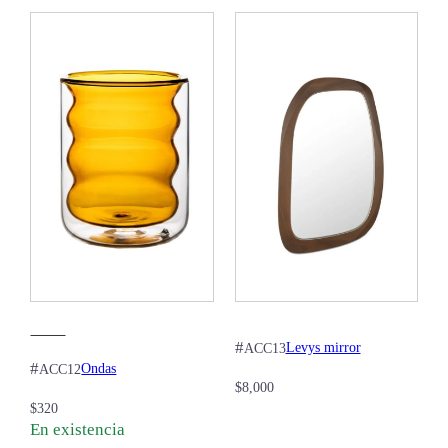
#
Levys mirror
ACC13
#
Ondas
ACC12
$
8,000
$
320
En existencia