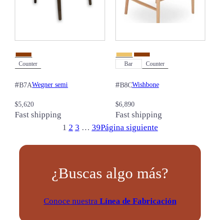
Counter
Bar
Counter
#
#
Wegner semi
Wishbone
B7A
B8C
$
5,620
$
6,890
Fast shipping
Fast shipping
1
2
3
…
39
Página siguiente
¿Buscas algo más?
Conoce nuestra
Línea de Fabricación