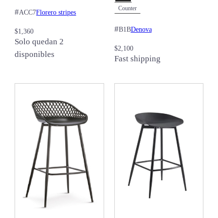
Counter
#
Florero stripes
ACC7
#
Denova
B1B
$
1,360
Solo quedan 2
$
2,100
disponibles
Fast shipping