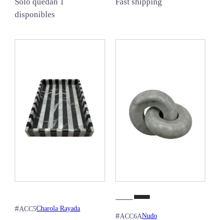
Solo quedan 1
Fast shipping
disponibles
#
Charola Rayada
ACC5
#
Nudo
ACC6A