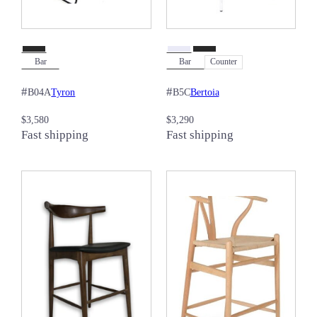
Bar
Bar
Counter
#
#
Tyron
Bertoia
B04A
B5C
$
3,580
$
3,290
Fast shipping
Fast shipping