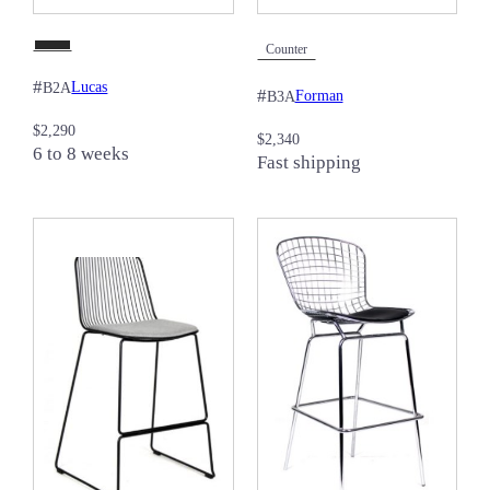
Counter
#
Lucas
B2A
#
Forman
B3A
$
2,290
$
2,340
6 to 8 weeks
Fast shipping